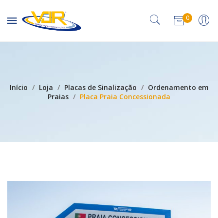
0
Nenhum produto no carrinho.
Início
/
Loja
/
Placas de Sinalização
/
Ordenamento em
Praias
/
Placa Praia Concessionada