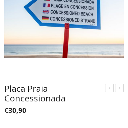
Placa Praia
Concessionada
laca
laca
Avis
Zon
€
30,90
o
a
Áre
de
a
Em