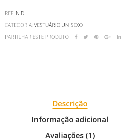
"Nadador-
REF:
N.D.
Salvador"
CATEGORIA:
VESTUÁRIO UNISEXO
PARTILHAR ESTE PRODUTO
Descrição
Informação adicional
Avaliações (1)