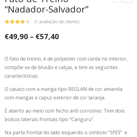
“Nadador-Salvador”
ato
ana
-
má
(
1
avaliação de cliente)
de-
de
Ban
Nad
€
49,90
–
€
57,40
ho
ado
“Na
r-
dad
Salv
O fato de treino, é de polyester com carda no interior,
ora
ado
compõe-se de blusão e calças, e tem as seguintes
-
r
características:
Salv
O casaco com a manga tipo REGLAN de cor amarela
ado
com mangas e capuz exterior de cor laranja.
ra”
É aberto ao meio com fecho anti corrosivo. Tem dois
bolsos laterais frontais tipo “Canguru”.
Na parte frontal do lado esquerdo o símbolo “
SPES
” e