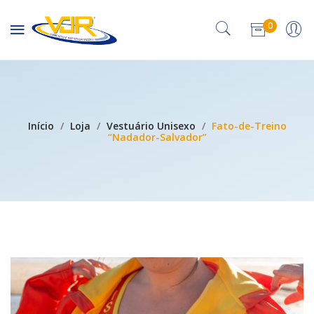
0
Nenhum produto no carrinho.
Início
/
Loja
/
Vestuário Unisexo
/
Fato-de-Treino
“Nadador-Salvador”