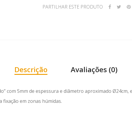
chinelos
PARTILHAR ESTE PRODUTO
de
banho
Descrição
Avaliações (0)
dido” com 5mm de espessura e diâmetro aproximado Ø24cm, 
ra fixação em zonas húmidas.