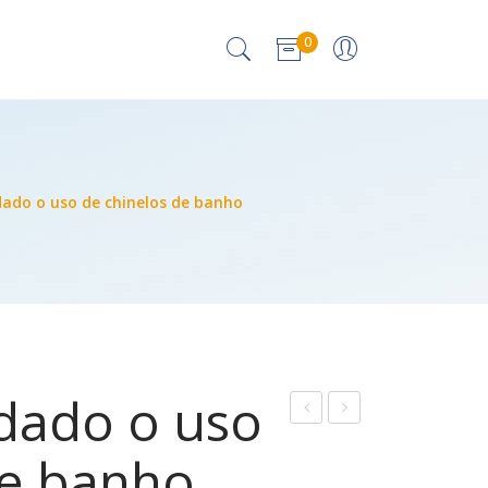
0
 produto no carrinho.
ado o uso de chinelos de banho
dado o uso
8.
0.
de banho
Vigi
To