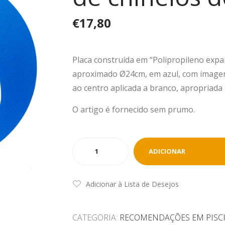
€
17,80
Placa construída em “Polipropileno exp
aproximado Ø24cm, em azul, com imag
ao centro aplicada a branco, apropriada
O artigo é fornecido sem prumo.
Quantidade
ADICIONAR
de
19.
Recomendado
Adicionar à Lista de Desejos
o
uso
CATEGORIA:
RECOMENDAÇÕES EM PISC
de