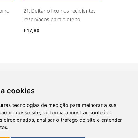
corro
21. Deitar o lixo nos recipientes
23. Respeit
reservados para o efeito
horas após 
€
17,80
€
17,80
sa cookies
utras tecnologias de medição para melhorar a sua
R NO NOSSO SITE
/
TABELA DE TAMANHOS
/
ção no nosso site, de forma a mostrar conteúdo
 direcionados, analisar o tráfego do site e entender
tes.