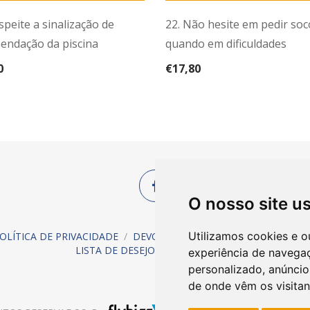
speite a sinalização de
22. Não hesite em pedir so
endação da piscina
quando em dificuldades
0
€
17,80
O nosso site u
Utilizamos cookies e o
OLÍTICA DE PRIVACIDADE
/
DEVOLUÇÕES
/
REGISTAR & COMPRA
LISTA DE DESEJOS
/
CONTACTOS
experiência de navega
personalizado, anúncios
de onde vêm os visitan