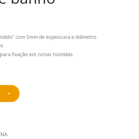
e
mar
as
duc
cria
he
nça
nos
andido” com 5mm de espessura e diâmetro
s e
chu
em
sup
veir
 para fixação em zonas húmidas.
ervi
os
sion
e
as
sua
s
ativi
dad
es
INA