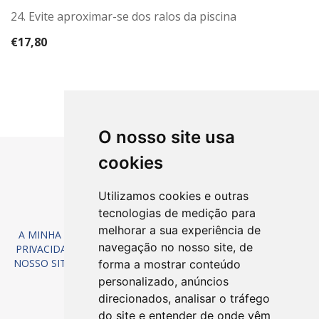
24. Evite aproximar-se dos ralos da piscina
€
17,80
O nosso site usa
cookies
Utilizamos cookies e outras
tecnologias de medição para
melhorar a sua experiência de
A MINHA CONTA
/
TERMOS E CONDIÇÕES
/
POLÍTICA DE
navegação no nosso site, de
PRIVACIDADE
/
DEVOLUÇÕES
/
REGISTAR & COMPRAR NO
NOSSO SITE
/
TABELA DE TAMANHOS
/
LISTA DE DESEJOS
forma a mostrar conteúdo
/
CONTACTOS
personalizado, anúncios
direcionados, analisar o tráfego
do site e entender de onde vêm