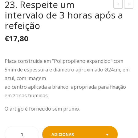
23. Respeite um
intervalo de 3 horas após a
2.
4.
Não
Evit
refeição
hesi
e
€
17,80
te
apr
em
oxi
ped
mar
Placa construída em “Polipropileno expandido” com
ir
-se
5mm de espessura e diâmetro aproximado Ø24cm, em
soc
dos
azul, com imagem
orr
ralo
ao centro aplicada a branco, apropriada para fixação
o
s
em zonas húmidas.
qua
da
ndo
pisc
O artigo é fornecido sem prumo.
em
ina
dific
Quantidade
ulda
ADICIONAR
de